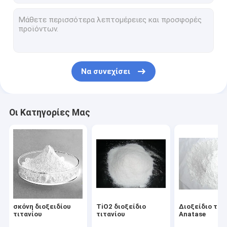
Να συνεχίσει
Οι Κατηγορίες Μας
σκόνη διοξειδίου
TiO2 διοξείδιο
Διοξείδιο τιτ
τιτανίου
τιτανίου
Anatase