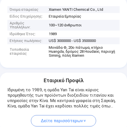
Όνομα εταιρείας
Xiamen YANTI Chemical Co., Ltd
Είδος Επιχείρησης:
Εταιρεία Εμπορίας
Αριθμός
100~120 άνθρωποι
Υπαλλήλων:
Ιδρύθηκε Έτος:
1989
Ετήσιες πωλήσεις:
US$ 3000000 - US$ 3500000
Μονάδα Φ, 20ο πάτωμα, κτήριο
Τοποθεσία
Huangda, δρόμος 28 Houdaixi, περιοχή
εταιρείας
Siming, πόλη Xiamen
Εταιρικό Προφίλ
Ιδρυμένη το 1989, η ομάδα Yan Tai είναι κύριος
προμηθευτής των προϊόντων διοξειδίου τιτανίου και
υπηρεσίες στην Κίνα. Με κεντρικά γραφεία στη Σαγκάη,
Κίνα, ομάδα Yan Tai έχει κερδίσει πολλές τιμές όπω...
Δείτε περισσότερων