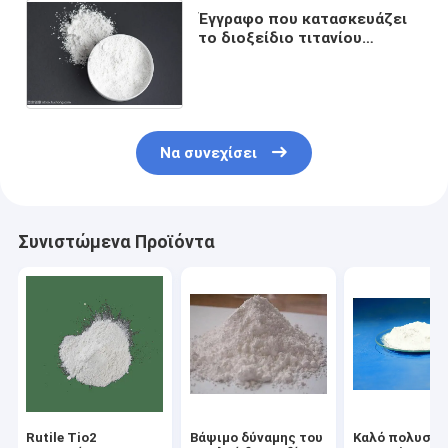
Έγγραφο που κατασκευάζει
το διοξείδιο τιτανίου
αγνότητας 98% Tio2 CAS
236-675-5, χρωστική ουσία
Tio2
Να συνεχίσει
Συνιστώμενα Προϊόντα
Rutile Tio2
Βάψιμο δύναμης του
Καλό πολυσύν