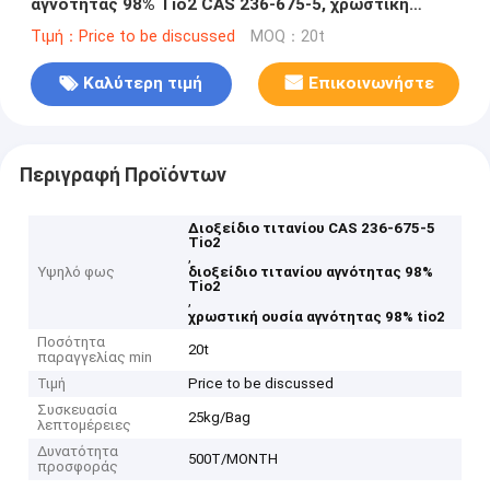
αγνότητας 98% Tio2 CAS 236-675-5, χρωστική
ουσία Tio2
Τιμή：Price to be discussed
MOQ：20t
Καλύτερη τιμή
Επικοινωνήστε
Περιγραφή Προϊόντων
Διοξείδιο τιτανίου CAS 236-675-5
Tio2
,
Υψηλό φως
διοξείδιο τιτανίου αγνότητας 98%
Tio2
,
χρωστική ουσία αγνότητας 98% tio2
Ποσότητα
20t
παραγγελίας min
Τιμή
Price to be discussed
Συσκευασία
25kg/Bag
λεπτομέρειες
Δυνατότητα
500T/MONTH
προσφοράς