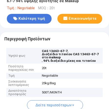
67-7 94% υψηλής αγνότητας σε Makeup
Τιμή：Negotiable
MOQ：20t
Καλύτερη τιμή
Επικοινωνήστε
Περιγραφή Προϊόντων
,
CAS 13463-67-7
Διοξείδιο τιτανίου CAS 13463-67-7
Υψηλό φως
στο makeup
,
94% διοξείδιο μίκας και τιτανίου
Ποσότητα
20t
παραγγελίας min
Τιμή
Negotiable
Συσκευασία
25kg/Bag
λεπτομέρειες
Δυνατότητα
500T/MONTH
προσφοράς
Δείτε περισσότερων