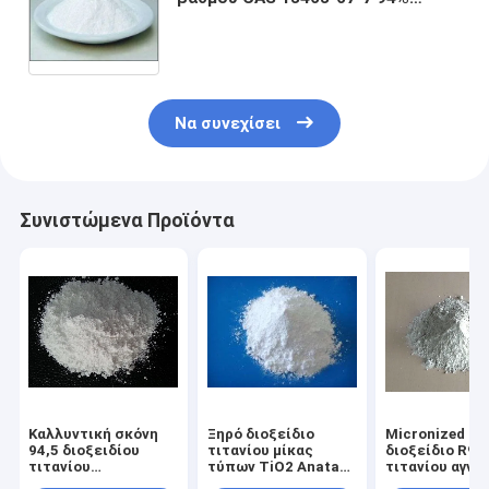
υψηλής αγνότητας σε Makeup
Να συνεχίσει
Συνιστώμενα Προϊόντα
Καλλυντική σκόνη
Ξηρό διοξείδιο
Micronized
94,5 διοξειδίου
τιτανίου μίκας
διοξείδιο R99
τιτανίου
τύπων TiO2 Anatase
τιτανίου αγνό
πορσελάνης βαθμού
για το ίδρυμα
98% για το αρ