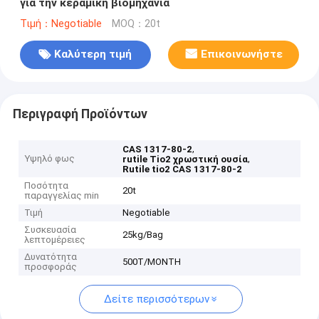
για την κεραμική βιομηχανία
Τιμή：Negotiable
MOQ：20t
Καλύτερη τιμή
Επικοινωνήστε
Περιγραφή Προϊόντων
,
CAS 1317-80-2
Υψηλό φως
,
rutile Tio2 χρωστική ουσία
Rutile tio2 CAS 1317-80-2
Ποσότητα
20t
παραγγελίας min
Τιμή
Negotiable
Συσκευασία
25kg/Bag
λεπτομέρειες
Δυνατότητα
500T/MONTH
προσφοράς
Δείτε περισσότερων