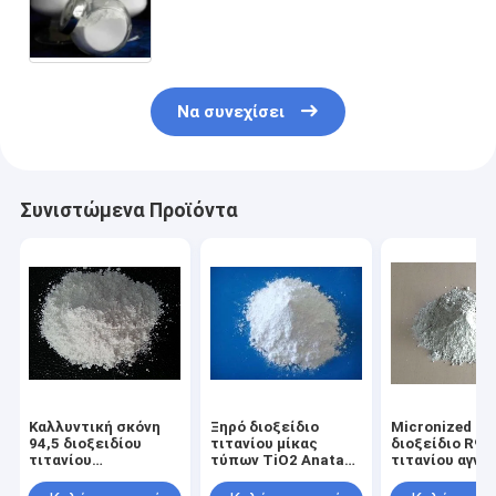
βιομηχανία
Να συνεχίσει
Συνιστώμενα Προϊόντα
Καλλυντική σκόνη
Ξηρό διοξείδιο
Micronized
94,5 διοξειδίου
τιτανίου μίκας
διοξείδιο R99
τιτανίου
τύπων TiO2 Anatase
τιτανίου αγνό
πορσελάνης βαθμού
για το ίδρυμα
98% για το αρ
αγνότητα
ποιότητας