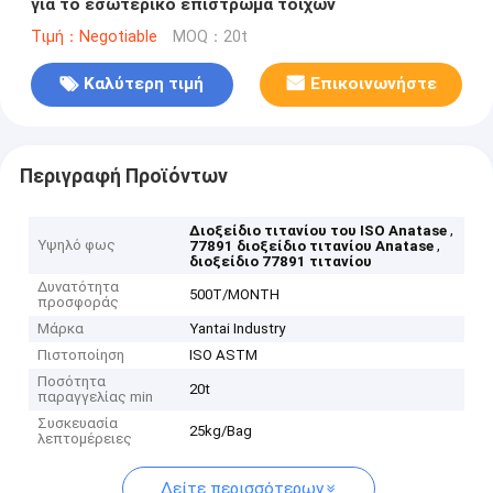
για το εσωτερικό επίστρωμα τοίχων
Τιμή：Negotiable
MOQ：20t
Καλύτερη τιμή
Επικοινωνήστε
Περιγραφή Προϊόντων
,
Διοξείδιο τιτανίου του ISO Anatase
Υψηλό φως
,
77891 διοξείδιο τιτανίου Anatase
διοξείδιο 77891 τιτανίου
Δυνατότητα
500T/MONTH
προσφοράς
Μάρκα
Yantai Industry
Πιστοποίηση
ISO ASTM
Ποσότητα
20t
παραγγελίας min
Συσκευασία
25kg/Bag
λεπτομέρειες
Δείτε περισσότερων