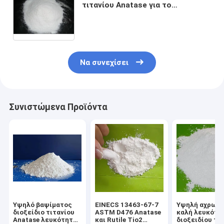
τιτανίου Anatase για το
εσωτερικό επίστρωμα τοίχων
Να συνεχίσει
Συνιστώμενα Προϊόντα
Υψηλό βαψίματος
EINECS 13463-67-7
Υψηλή αχρωμι
διοξείδιο τιτανίου
ASTM D476 Anatase
καλή λευκότη
Anatase λευκότητας
και Rutile Tio2
διοξειδίου τι