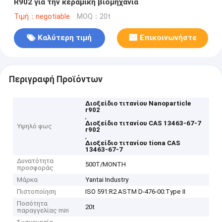
R902 για την κεραμική βιομηχανία
Τιμή：negotiable
MOQ：20t
Καλύτερη τιμή
Επικοινωνήστε
Περιγραφή Προϊόντων
Διοξείδιο τιτανίου Nanoparticle
r902
,
Διοξείδιο τιτανίου CAS 13463-67-7
Υψηλό φως
r902
,
Διοξείδιο τιτανίου tiona CAS
13463-67-7
Δυνατότητα
500T/MONTH
προσφοράς
Μάρκα
Yantai Industry
Πιστοποίηση
ISO 591:R2 ASTM D-476-00:Type II
Ποσότητα
20t
παραγγελίας min