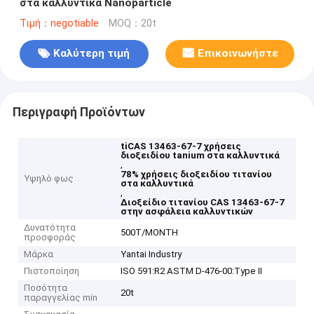
στα καλλυντικά Nanoparticle
Τιμή：negotiable
MOQ：20t
Καλύτερη τιμή
Επικοινωνήστε
Περιγραφή Προϊόντων
tiCAS 13463-67-7 χρήσεις
διοξειδίου tanium στα καλλυντικά
,
78% χρήσεις διοξειδίου τιτανίου
Υψηλό φως
στα καλλυντικά
,
Διοξείδιο τιτανίου CAS 13463-67-7
στην ασφάλεια καλλυντικών
Δυνατότητα
500T/MONTH
προσφοράς
Μάρκα
Yantai Industry
Πιστοποίηση
ISO 591:R2 ASTM D-476-00:Type II
Ποσότητα
20t
παραγγελίας min