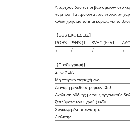
Υπάρχουν δύο τύποι βασισμένων στο νερό
πυριτίου. Τα προϊόντα που ντύνονται χα
κόλλα χρησιμοποιείται κυρίως για το βα
【SGS ΕΚΘΈΣΕΙΣ】
ROHS
PAHS (Ⅱ)
SVHC (Ⅰ~ Ⅶ)
ΑΛ
√
√
√
√
【Προδιαγραφή】
ΣΤΟΙΧΕΙΑ
Μη πτητικό περιεχόμενο
Διανομή μεγέθους μορίων D50
Ανάλυση οθόνης με τους οργανικούς δια
ξεπλύματα του υγρού (<45>
Συγκεκριμένη πυκνότητα
Διαλύτης