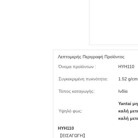
Λεπτομερής Περιγραφή Προϊόντος
Όνομα προϊόντων :
HYH110
Συγκεκριμένη πυκνότητα:
1.52 g/cm
Τόπος καταγωγής:
Ινδία
Yantai μ
Υψηλό φως:
καλή μετ
καλή μετ
HYH110
【ΕΙΣΑΓΩΓΗ】