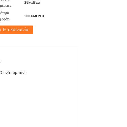
25kg/Bag
μέρειες:
ότητα
500T/MONTH
φοράς:
Επικοινωνία
℃
G ανά τύμπανο