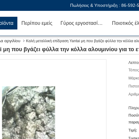
Πωλήσεις & Υποστήριξη :
86-592-
οϊόντα
Περίπου εμείς
Γύρος εργοστασίων
Ποιοτικός έ
α αργιλίου
Καλή μεταλλική επίδραση Yantai μη που βγάζει φύλλα την κόλλα αλ
 μη που βγάζει φύλλα την κόλλα αλουμινίου για το
Λεπτο
Τόπος
Μάρκα
Πιστο
Αριθμ
Πληρω
Ποσό
παραγ
Τιμή:
Συσκε