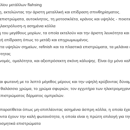
λίου μετάλλων flahsing
 εκτελώντας την άριστη μεταλλική και επίδραση σπινθηρίσματος.
πιστρώματα, αυτοκίνητος, τη μοτοσικλέτα, κράνος και υψηλός - ποιοτ
ηλεκτρόλυση-η ασημένια κόλλα
του μεγέθους μορίων, τα οποία εκτελούν και την άριστη λευκότητα και
κή επίδραση όπως το μετάξι και επιχρωμιωμένος.
τα υψηλών σημείων, refinish και τα πλαστικά επιστρώματα, τα μελάνια
ότητας
ομές, ομαλότητα, και αξιοπρόσεκτη σκόνη κάλυψης. Είναι όχι μόνο καλ
αι φωτεινή με το λεπτό μέγεθος μέρους και την υψηλή κρύβοντας δύναμη
ο θαλάσσιο χρώμα, το χρώμα σφυριών, τον εγχυτήρα των ηλεκτρομηχανι
 επιστρώματος δέρματος ομπρελών.
παρατίθεται όπως μη-επιπλέοντας ασημένια άσπρη κόλλα, η οποία έχει
ντα έχουν την καλή φωτεινότητα, η οποία είναι η πρώτη επιλογή για τ
κοσμητικά επιστρώματα