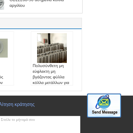
αργιλίου
Πολυσύνθετη μη
εύφλεκτη μη
ός
βγάζοντας φύλλα
ών
κόλλα μετάλλων για
ένιος
το αλουμίνιο
όντω
Όνομα προϊόντω
ν :
HYD20
Αίτηση κράτησης
ο ifla
Διεθνές σημείο ifla
sh:
67℃
η πυκ
Συγκεκριμένη πυκ
 g/cm3
νότητα:
1.52 g/cm3
ή συσ
Προδιαγραφή συσ