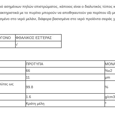
 ασημένιων πηλών επιστρώματος, κάποιος είναι ο διαλυτικός τύπος κ
ρακτηριστικά με το πυρίτιο μπορούν να αποθηκευτούν για περίπου έξι 
σισμένο στο νερό μελάνι, διάφορα βασισμένα στο νερό προϊόντα σειράς
ΟΓΟΝΟ
ΦΘΑΛΙΚΟΣ ΕΣΤΈΡΑΣ
√
ΠΡΟΤΥΠΑ
ΜΟΝ
66
%±2
11
μm
λύτες ως
99.8
%
1.6
g/cm3
Κράτη μέλη
*