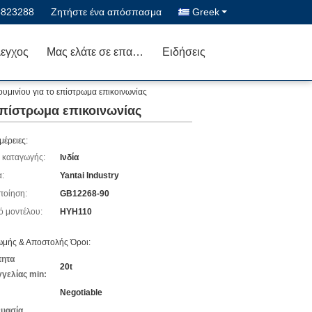
5823288
Ζητήστε ένα απόσπασμα
Greek
λεγχος
Μας ελάτε σε επαφή με
Ειδήσεις
ουμινίου για το επίστρωμα επικοινωνίας
 επίστρωμα επικοινωνίας
μέρειες:
 καταγωγής:
Ινδία
:
Yantai Industry
ποίηση:
GB12268-90
ό μοντέλου:
HYH110
μής & Αποστολής Όροι:
τητα
20t
γελίας min:
Negotiable
υασία