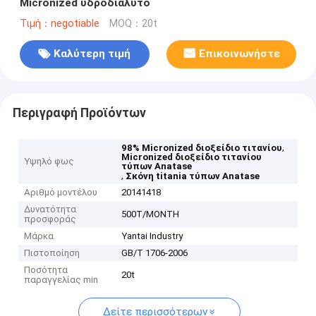
Micronized υδροδιαλυτό
Τιμή：negotiable
MOQ：20t
Καλύτερη τιμή
Επικοινωνήστε
Περιγραφή Προϊόντων
,
98% Micronized διοξείδιο τιτανίου
Micronized διοξείδιο τιτανίου
Υψηλό φως
τύπων Anatase
,
Σκόνη titania τύπων Anatase
Αριθμό μοντέλου
20141418
Δυνατότητα
500T/MONTH
προσφοράς
Μάρκα
Yantai Industry
Πιστοποίηση
GB/T 1706-2006
Ποσότητα
20t
παραγγελίας min
Δείτε περισσότερων