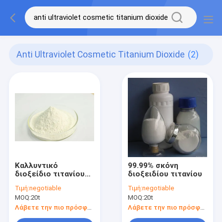
Anti Ultraviolet Cosmetic Titanium Dioxide
(2)
Καλλυντικό
99.99% σκόνη
διοξείδιο τιτανίου
διοξειδίου τιτανίου
αντι υπεριώδους
Τιμή:
negotiable
Τιμή:
negotiable
ακτίνας CAS 13463-
MOQ:
20t
MOQ:
20t
37-7, Tio2 στα
καλλυντικά
Λάβετε την πιο πρόσφατη τιμή
Λάβετε την πιο πρόσφατη τιμή