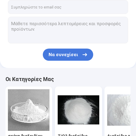
Να συνεχίσει
Οι Κατηγορίες Μας
σκόνη διοξειδίου
TiO2 διοξείδιο
Διοξείδιο τιτ