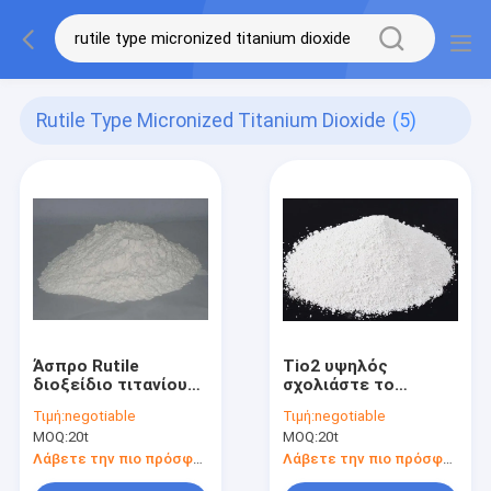
Rutile Type Micronized Titanium Dioxide
(5)
Άσπρο Rutile
Tio2 υψηλός
διοξείδιο τιτανίου
σχολιάστε το
τύπων καλλυντικό
Micronized διοξείδιο
Τιμή:
negotiable
Τιμή:
negotiable
Micronized στη σκιά
τιτανίου για το
MOQ:
20t
MOQ:
20t
ματιών
βιομηχανικό
επίστρωμα
Λάβετε την πιο πρόσφατη τιμή
Λάβετε την πιο πρόσφατη τιμή