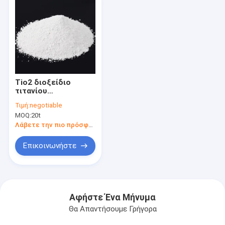
Tio2 διοξείδιο
τιτανίου
μικροϋπολογιστών
Τιμή:
negotiable
MOQ:
20t
Λάβετε την πιο πρόσφατη τιμή
Επικοινωνήστε
Αφήστε Ένα Μήνυμα
Θα Απαντήσουμε Γρήγορα