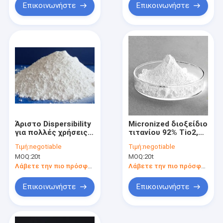
Επικοινωνήστε
Επικοινωνήστε
Άριστο Dispersibility
Micronized διοξείδιο
για πολλές χρήσεις
τιτανίου 92% Tio2,
93% Micronized
διοξείδιο τιτανίου
Τιμή:
negotiable
Τιμή:
negotiable
διοξείδιο τιτανίου
Nanoparticle για το
MOQ:
20t
MOQ:
20t
λάστιχο
Λάβετε την πιο πρόσφατη τιμή
Λάβετε την πιο πρόσφατη τιμή
Επικοινωνήστε
Επικοινωνήστε