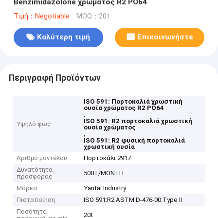
Benzimidazolone χρώματος R2 PO64
Τιμή：Negotiable
MOQ：20t
Καλύτερη τιμή
Επικοινωνήστε
Περιγραφή Προϊόντων
ISO 591: Πορτοκαλιά χρωστική
ουσία χρώματος R2 PO64
,
ISO 591: R2 πορτοκαλιά χρωστική
Υψηλό φως
ουσία χρώματος
,
ISO 591: R2 φυσική πορτοκαλιά
χρωστική ουσία
Αριθμό μοντέλου
Πορτοκάλι 2917
Δυνατότητα
500T/MONTH
προσφοράς
Μάρκα
Yantai Industry
Πιστοποίηση
ISO 591:R2 ASTM D-476-00:Type II
Ποσότητα
20t