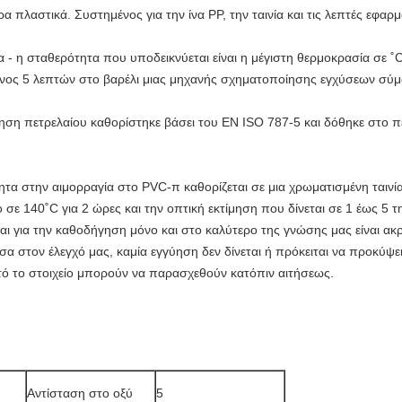
α πλαστικά. Συστημένος για την ίνα PP, την ταινία και τις λεπτές εφαρμ
 - η σταθερότητα που υποδεικνύεται είναι η μέγιστη θερμοκρασία σε ˚
χρόνος 5 λεπτών στο βαρέλι μιας μηχανής σχηματοποίησης εγχύσεων σύ
ηση πετρελαίου καθορίστηκε βάσει του EN ISO 787-5 και δόθηκε στο 
τα στην αιμορραγία στο PVC-π καθορίζεται σε μια χρωματισμένη ταινί
σε 140˚C για 2 ώρες και την οπτική εκτίμηση που δίνεται σε 1 έως 5 τη
ι για την καθοδήγηση μόνο και στο καλύτερο της γνώσης μας είναι ακρι
έσα στον έλεγχό μας, καμία εγγύηση δεν δίνεται ή πρόκειται να προκύψε
τό το στοιχείο μπορούν να παρασχεθούν κατόπιν αιτήσεως.
Αντίσταση στο οξύ
5