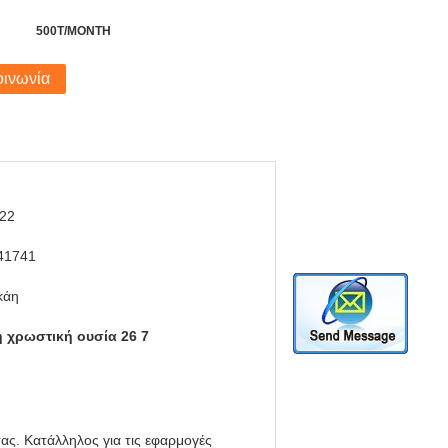
500T/MONTH
οινωνία
22
41741
κάη
 χρωστική ουσία 26 7
τας. Κατάλληλος για τις εφαρμογές