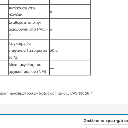
Αντίσταση στο
5
αλκάλιο
Σταθερότητα στην
αιμορραγία στο PVC -
5
Π
Συγκεκριμένη
επιφάνεια (τετρ.μέτρο
50.6
το /g)
Μέσο μέγεθος του
—
αρχικού μορίου (NM)
,
σκόνη χρωστικών ουσιών διοξειδίου τιτανίου
CAS 980 26 7
Στείλετε το ερώτημά σ