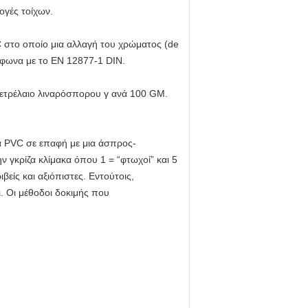
ογές τοίχων.
C στο οποίο μια αλλαγή του χρώματος (de
μφωνα με το EN 12877-1 DIN.
πετρέλαιο λιναρόσπορου γ ανά 100 GM.
α PVC σε επαφή με μια άσπρος-
ν γκρίζα κλίμακα όπου 1 = “φτωχοί” και 5
βείς και αξιόπιστες. Εντούτοις,
ι. Οι μέθοδοι δοκιμής που