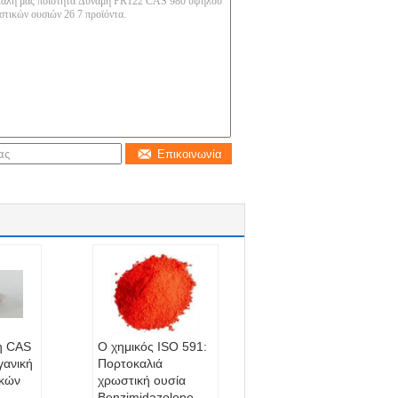
Επικοινωνία
η CAS
Ο χημικός ISO 591:
γανική
Πορτοκαλιά
ικών
χρωστική ουσία
,
Benzimidazolone