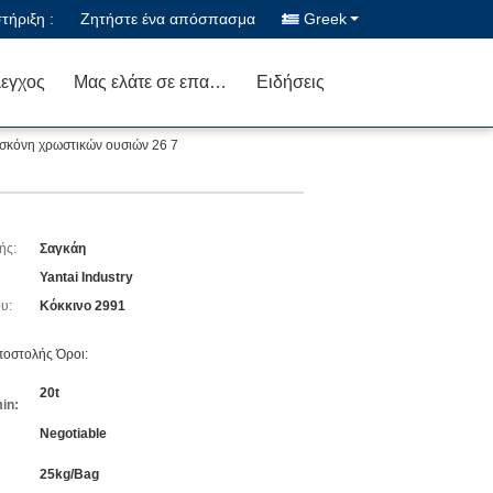
ήριξη :
Ζητήστε ένα απόσπασμα
Greek
λεγχος
Μας ελάτε σε επαφή με
Ειδήσεις
κόνη χρωστικών ουσιών 26 7
ής:
Σαγκάη
Yantai Industry
υ:
Κόκκινο 2991
οστολής Όροι:
20t
in:
Negotiable
25kg/Bag