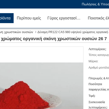
Πωλήσεις & Υποστ
οϊόντα
Περίπου εμείς
Γύρος εργοστασίων
Ποιοτικός έ
νη χρωστικών ουσιών
Δύναμη PR122 CAS 980 υψηλού χρώματος οργανική σ
χρώματος οργανική σκόνη χρωστικών ουσιών 26 7
Λεπτομέρειες:
Τόπος καταγωγ
Μάρκα:
Αριθμό μοντέλο
Πληρωμής & Απ
Ποσότητα
παραγγελίας m
Τιμή:
Συσκευασία
λεπτομέρειες: