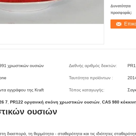
Δυνατότητα
προσφοράς:
Επικ
2991 χρωστικών ουσιών
Διεθνής αριθμός δεικτών:
PR1
one
Ταυτότητα προϊόντων :
201
τα εγγράφου της Kraft
Τόπος καταγωγής:
Σαγ
26 7
,
PR122 οργανική σκόνη χρωστικών ουσιών
,
CAS 980 κόκκινη
στικών ουσιών
τη διασπορά, τη θερμότητα - σταθερότητα και τις ιδιότητες σταθερότη