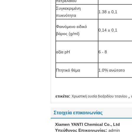
πετρελαίου
Συγκεκριμένη
1.38 ± 0,1
πυκνότητα
Φαινόμενο ειδικό
0,14 ± 0,1
βάρος (g/ml)
αξία pH
6 - 8
Πτητικό θέμα
1.0% ανώτατο
,
ετικέτα:
Χρωστική ουσία διοξειδίου τιτανίου
Στοιχεία επικοινωνίας
Xiamen YANTI Chemical Co., Ltd
Υπεύθυνος Επικοινωνίας:
admin