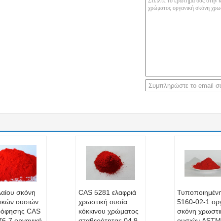
λαίου σκόνη
CAS 5281 ελαφριά
Τυποποιημέν
ικών ουσιών
χρωστική ουσία
5160-02-1 ορ
ρόφησης CAS
κόκκινου χρώματος
σκόνη χρωστ
76-7 οργανική
σταθερότητας 04 9,
ουσιών ASTM