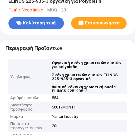
ELINCS 225-935-3 οργανική για Polyolefin
Τιμή：Negotiable
MOQ：20t
Καλύτερη τιμή
Επικοινωνήστε
Περιγραφή Προϊόντων
Οργανική σκόνη χρωστικών ουσιών
για polyolefin
,
Σκόνη χρωστικών ουσιών ELINCS
Υψηλό φως
225-935-3 οργανική
,
Φυσική κόκκινη χρωστική ουσία
ELINCS 225-935-3
Αριθμό μοντέλου
554
Δυνατότητα
500T/MONTH
προσφοράς
Μάρκα
Yantai Industry
Ποσότητα
20t
παραγγελίας min