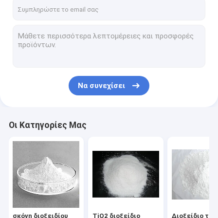
Γύρος εργοστασίων
Ποιοτικός έλεγχος
Μας ελάτε σε επαφή με
Ειδήσεις
Να συνεχίσει
Ζητήστε ένα απόσπασμα
Οι Κατηγορίες Μας
σκόνη διοξειδίου τιτανίου
TiO2 διοξείδιο τιτανίου
Διοξείδιο τιτανίου Anatase
Σκόνη θειικού άλατος βάριου
σκόνη διοξειδίου
TiO2 διοξείδιο
Διοξείδιο τιτ