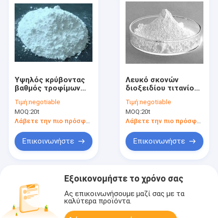
Υψηλός κρύβοντας
Λευκό σκονών
βαθμός τροφίμων
διοξειδίου τιτανίου
σκονών διοξειδίου
Nanoparticle CAS
Τιμή:
negotiable
Τιμή:
negotiable
τιτανίου,
1317-80-2 Tio2
MOQ:
20t
MOQ:
20t
συγκεκριμένη
χρωστική ουσία
Λάβετε την πιο πρόσφατη τιμή
Λάβετε την πιο πρόσφατη τιμή
διοξειδίου τιτανίου
Επικοινωνήστε
Επικοινωνήστε
Εξοικονομήστε το χρόνο σας
Ας επικοινωνήσουμε μαζί σας με τα
καλύτερα προϊόντα.