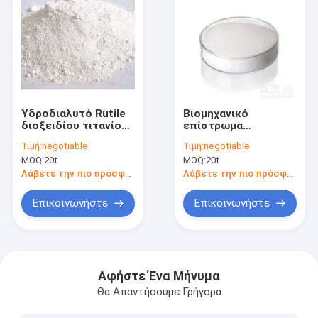
Υδροδιαλυτό Rutile
Βιομηχανικό
διοξειδίου τιτανίου
επίστρωμα
σκονών 99% άσπρο
διοξειδίου τιτανίου
Τιμή:
negotiable
Τιμή:
negotiable
εύκολο να
βαθμού CAS 13463-
MOQ:
20t
MOQ:
20t
διασκορπίσει
67-7 94% Tio2
Λάβετε την πιο πρόσφατη τιμή
Λάβετε την πιο πρόσφατη τιμή
Επικοινωνήστε
Επικοινωνήστε
Σπίτι
Προϊόντα
Αφήστε Ένα Μήνυμα
Θα Απαντήσουμε Γρήγορα
Περίπου εμείς