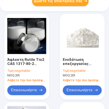
Δώστε τις απαιτήσεις σας
Άφλεκτη Rutile Tio2
Ενυδάτωση
CAS 1317-80-2
επεξεργασίας
χρωστική ουσία για
πυριτίου σκονών
Τιμή:
negotiable
Τιμή:
negotiable
την κεραμική
διοξειδίου τιτανίου
MOQ:
20t
MOQ:
20t
βιομηχανία
CAS 1317-80-2 0.3μM
Λάβετε την πιο πρόσφατη τιμή
Λάβετε την πιο πρόσφατη τιμή
Επικοινωνήστε
Επικοινωνήστε