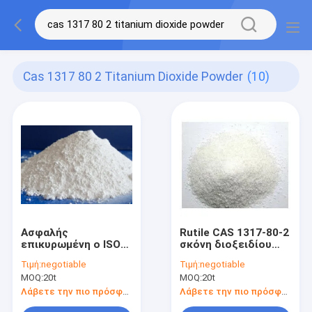
Cas 1317 80 2 Titanium Dioxide Powder
(10)
Ασφαλής
Rutile CAS 1317-80-2
επικυρωμένη ο ISO
σκόνη διοξειδίου
CAS 1317-80-2 σκόνη
τιτανίου με άριστο
Τιμή:
negotiable
Τιμή:
negotiable
διοξειδίου τιτανίου
Dispersibility
MOQ:
20t
MOQ:
20t
τροφίμων για το
λάστιχο
Λάβετε την πιο πρόσφατη τιμή
Λάβετε την πιο πρόσφατη τιμή