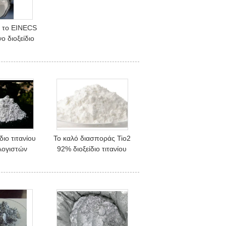
ς το EINECS
ο διοξείδιο
το καλλυντικό
διο τιτανίου
Το καλό διασποράς Tio2
λογιστών
92% διοξείδιο τιτανίου
95%, σκόνη
τροφίμων ασφαλές
τις πρώτες
υψηλό σχολιάζει
ες