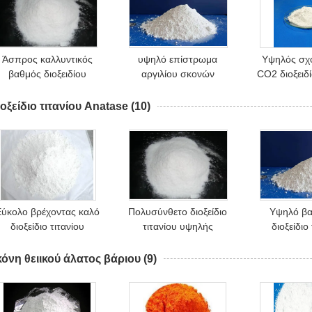
Άσπρος καλλυντικός
υψηλό επίστρωμα
Υψηλός σχο
βαθμός διοξειδίου
αργιλίου σκονών
CO2 διοξειδί
τιτανίου Nanoparticle
Dispersibilit Titania Tio2
Q/YZC 01-20
καθαρός Tio2
μεθόδου θειικού οξέος
τα πλα
οξείδιο τιτανίου Anatase
(10)
ύκολο βρέχοντας καλό
Πολυσύνθετο διοξείδιο
Υψηλό βα
διοξείδιο τιτανίου
τιτανίου υψηλής
διοξείδιο
Anatase διασποράς
αγνότητας 98% 77891
Anatase λ
διασποράς εύκολο
φυσικό
δύναμης κα
κόνη θειικού άλατος βάριου
(9)
Tio2 A