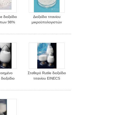
e διοξείδιο
Διοξείδιο τιτανίου
τύπων 98%
μικροϋπολογιστών
υδροδιαλυτό
Anatase υψηλής
αγνότητας, τιτάνιο
Nanoparticles
οιημένο
Σταθερό Rutile διοξείδιο
 διοξείδιο
τιτανίου EINECS
891 χρήσης
2366755 τύπων στο
ύματος,
ίδρυμα
 την πρώτη
η