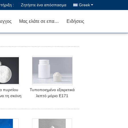
ήριξη :
Ζητήστε ένα απόσπασμα
Greek
λεγχος
Μας ελάτε σε επαφή με
Ειδήσεις
α πυριτίου
Τυποποιημένο εξαιρετικά
ει τη σκόνη
λεπτό μόριο E171
τανίου 0.3μM
Anatase Tio2 ASTM για
λυντικά
τη ζωγραφική