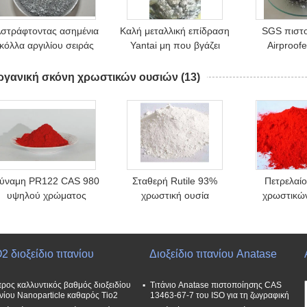
στράφτοντας ασημένια
Καλή μεταλλική επίδραση
SGS πιστ
κόλλα αργιλίου σειράς
Yantai μη που βγάζει
Airproof
ROHS τυποποιημένη
φύλλα την κόλλα
αστραπή
20μM για το επίστρωμα
αλουμινίου για το
αργιλίου 
ργανική σκόνη χρωστικών ουσιών
(13)
επίστρωμα επικοινωνίας
ύναμη PR122 CAS 980
Σταθερή Rutile 93%
Πετρελαί
υψηλού χρώματος
χρωστική ουσία
χρωστικώ
οργανική σκόνη
διοξειδίου τιτανίου,
απορρόφη
ρωστικών ουσιών 26 7
άσπρη χρωστική ουσία
2786-76-7
Tio2
κιτρι
2 διοξείδιο τιτανίου
Διοξείδιο τιτανίου Anatase
ρος καλλυντικός βαθμός διοξειδίου
Τιτάνιο Anatase πιστοποίησης CAS
ανίου Nanoparticle καθαρός Tio2
13463-67-7 του ISO για τη ζωγραφική