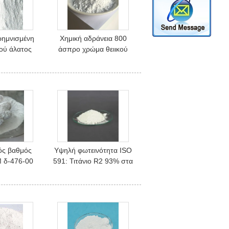
ρημνισμένη
Χημική αδράνεια 800
κού άλατος
άσπρο χρώμα θειικού
ματος Baso4
άλατος βάριου
λάστιχο
πλέγματος για το λάστιχο
ός βαθμός
Υψηλή φωτεινότητα ISO
M δ-476-00
591: Τιτάνιο R2 93% στα
ανίου φυσικό
τρόφιμα ως
σταθεροποιήσεις του
πράκτορα