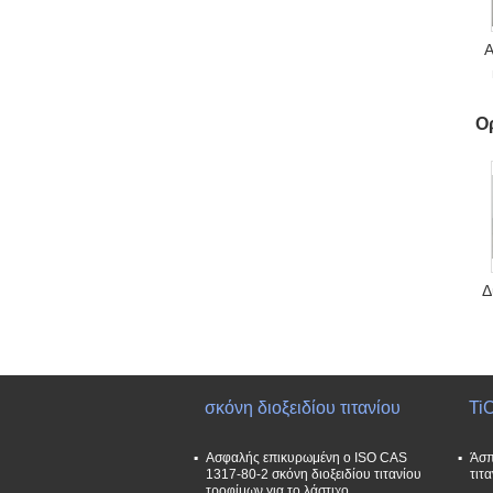
Α
Ο
Δ
χ
σκόνη διοξειδίου τιτανίου
TiO
Ασφαλής επικυρωμένη ο ISO CAS
Άσπ
1317-80-2 σκόνη διοξειδίου τιτανίου
τιτ
τροφίμων για το λάστιχο