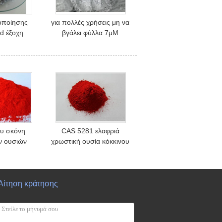
οποίησης
για πολλές χρήσεις μη να
ed έξοχη
βγάλει φύλλα 7μM
 κολλών
αλουμινίου σειρά
ασημένια
δολαρίων κολλών
ασημένια
ου σκόνη
CAS 5281 ελαφριά
ν ουσιών
χρωστική ουσία κόκκινου
σης CAS
χρώματος σταθερότητας
 οργανική
04 9, οργανική σκόνη
νωπή
μίκας
Αίτηση κράτησης