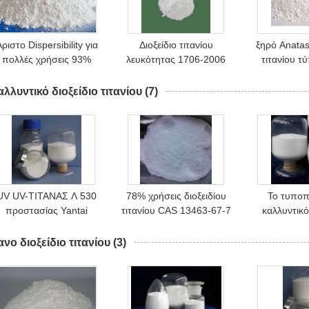
ριστο Dispersibility για
Διοξείδιο τιτανίου
ξηρό Anatas
πολλές χρήσεις 93%
λευκότητας 1706-2006
τιτανίου 
Micronized διοξείδιο
υψηλό Tio2
Micronized 
τιτανίου
Nanoparticles GB/T
λλυντικό διοξείδιο τιτανίου
(7)
UV UV-ΤΙΤΑΝΑΣ Λ 530
78% χρήσεις διοξειδίου
Το τυποπ
προστασίας Yantai
τιτανίου CAS 13463-67-7
καλλυντικό
καλλυντικό διοξείδιο
στα καλλυντικά
τιτανίου 77
τιτανίου για Sunscreen
Nanoparticle
ASTM ιδρ
νο διοξείδιο τιτανίου
(3)
χρωματίζει
ύλ