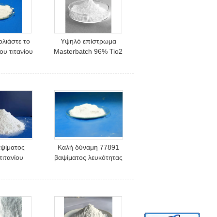
λιάστε το
Υψηλό επίστρωμα
ου τιτανίου
Masterbatch 96% Tio2
11 Tio2 για
λευκότητας, άσπρη
στικά
χρωστική ουσία
διοξειδίου τιτανίου
ψίματος
Καλή δύναμη 77891
 τιτανίου
βαψίματος λευκότητας
ευκότητας
υψηλή βαθμός Anatase
λό, Rutile
διοξειδίου τιτανίου
natase