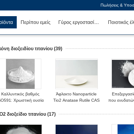
Πωλήσεις & Υποστ
οϊόντα
Περίπου εμείς
Γύρος εργοστασίων
Ποιοτικός έ
όνη διοξειδίου τιτανίου
(39)
Καλλυντικός βαθμός
Άφλεκτο Nanoparticle
Επεξεργασί
SO591: Χρωστική ουσία
Tio2 Anatase Rutile CAS
που ενυδατών
σκονών διοξειδίου
13463-67-7 λευκό
διοξειδίου τι
τιτανίου R2 98%
στα καλ
O2 διοξείδιο τιτανίου
(17)