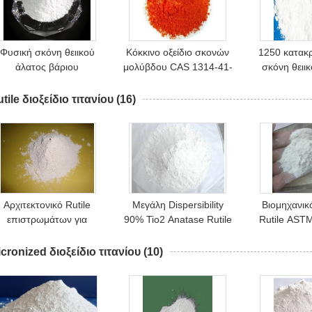
Φυσική σκόνη θειικού
Κόκκινο οξείδιο σκονών
1250 κατακ
άλατος βάριου
μολύβδου CAS 1314-41-
σκόνη θειι
αντίστασης θερμότητας
6 Pb3O4 95% για την
βάριου πλέγ
καιρικής αντίστασης
ηλεκτρονική
για το 
tile διοξείδιο τιτανίου
(16)
Αρχιτεκτονικό Rutile
Μεγάλη Dispersibility
Βιομηχανικ
επιστρωμάτων για
90% Tio2 Anatase Rutile
Rutile AST
ολλές χρήσεις διοξείδιο
χρωστική ουσία. Πρώτες
διοξείδιο τιτ
τιτανίου στο χρώμα
ύλες βιομηχανίας
cronized διοξείδιο τιτανίου
(10)
χρωμάτων