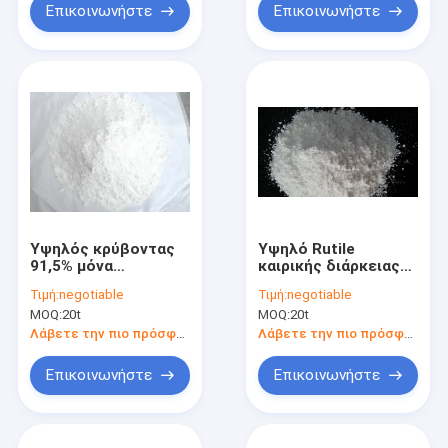
Επικοινωνήστε
Επικοινωνήστε
Υψηλός κρύβοντας
Υψηλό Rutile
91,5% μόνα
καιρικής διάρκειας
θεραπεύοντας
φωτεινότητας
Τιμή:
negotiable
Τιμή:
negotiable
χρώματα προϊόντων
διοξείδιο
MOQ:
20t
MOQ:
20t
διοξειδίου τιτανίου
Tio2 τιτανίου
Λάβετε την πιο πρόσφατη τιμή
Λάβετε την πιο πρόσφατη τιμή
Επικοινωνήστε
Επικοινωνήστε