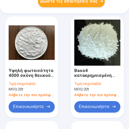
Δώστε τις απαιτήσεις σας
Υψηλή φωτεινότητα
Baso4
4000 σκόνη θειικού
κατακρημνισμένη
άλατος βάριου
σκόνη θειικού
Τιμή:
negotiable
Τιμή:
negotiable
πλέγματος,
άλατος βάριου του
MOQ:
20t
MOQ:
20t
ασβεστοποιημένη
2000 πλέγμα, χρώμα
σκόνη καολίνη
θειικού άλατος
Λάβετε την πιο πρόσφατη τιμή
Λάβετε την πιο πρόσφατη τιμή
βάριου
Επικοινωνήστε
Επικοινωνήστε