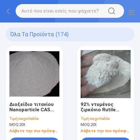
Όλα Τα Προϊόντα
(174)
Διοξείδιο τιτανίου
92% ντυμένος
Nanoparticle CAS
ζιρκόνιο Rutile
13463-67-7 R902 για
διοξειδίου τιτανίου
Τιμή:
negotiable
Τιμή:
negotiable
την κεραμική
βαθμός για τη
MOQ:
20t
MOQ:
20t
βιομηχανία
ζωγραφική
Λάβετε την πιο πρόσφατη τιμή
Λάβετε την πιο πρόσφατη τιμή