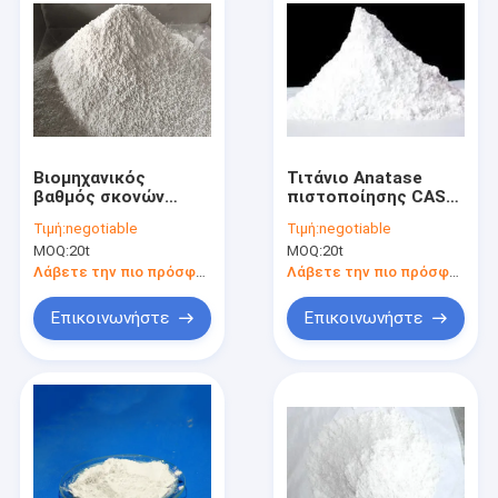
Βιομηχανικός
Τιτάνιο Anatase
βαθμός σκονών
πιστοποίησης CAS
θειικού άλατος
13463-67-7 του ISO
Τιμή:
negotiable
Τιμή:
negotiable
βάριου 1250
για τη ζωγραφική
MOQ:
20t
MOQ:
20t
πλέγματος νανο
τροποποιημένος
Λάβετε την πιο πρόσφατη τιμή
Λάβετε την πιο πρόσφατη τιμή
Επικοινωνήστε
Επικοινωνήστε
Σπίτι
Προϊόντα
Περίπου εμείς