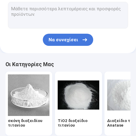
Rutile διοξείδιο τιτανίου
Micronized διοξείδιο τιτανίου
Καλλυντικό διοξείδιο τιτανίου
Να συνεχίσει
Νανο διοξείδιο τιτανίου
Διοξείδιο τιτανίου μικροϋπολογιστών
Οι Κατηγορίες Μας
Ασημένια κόλλα αργιλίου
Οργανική σκόνη χρωστικών ουσιών
σκόνη διοξειδίου
TiO2 διοξείδιο
Διοξείδιο τιτ
τιτανίου
τιτανίου
Anatase