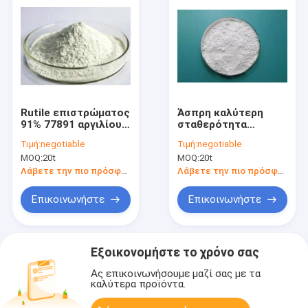
Rutile επιστρώματος
Άσπρη καλύτερη
91% 77891 αργιλίου
σταθερότητα
διοξείδιο τιτανίου,
διοξειδίου τιτανίου
Τιμή:
negotiable
Τιμή:
negotiable
Rutile Tio2
92% υψηλή
MOQ:
20t
MOQ:
20t
καλύπτοντας Ti02
Λάβετε την πιο πρόσφατη τιμή
Λάβετε την πιο πρόσφατη τιμή
Επικοινωνήστε
Επικοινωνήστε
Εξοικονομήστε το χρόνο σας
Ας επικοινωνήσουμε μαζί σας με τα
καλύτερα προϊόντα.